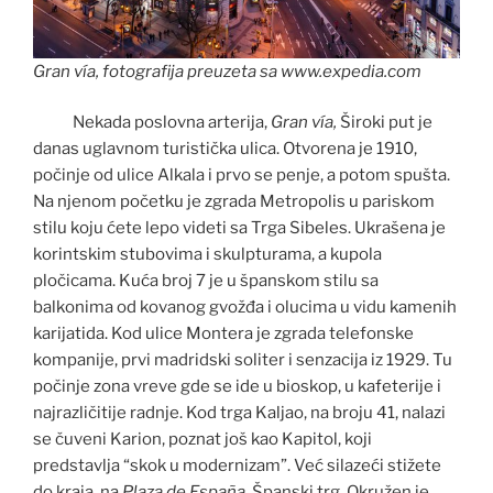
Gran vía, fotografija preuzeta sa www.expedia.com
Nekada poslovna arterija,
Gran vía,
Široki put je
danas uglavnom turistička ulica. Otvorena je 1910,
počinje od ulice Alkala i prvo se penje, a potom spušta.
Na njenom početku je zgrada Metropolis u pariskom
stilu koju ćete lepo videti sa Trga Sibeles. Ukrašena je
korintskim stubovima i skulpturama, a kupola
pločicama. Kuća broj 7 je u španskom stilu sa
balkonima od kovanog gvožđa i olucima u vidu kamenih
karijatida. Kod ulice Montera je zgrada telefonske
kompanije, prvi madridski soliter i senzacija iz 1929. Tu
počinje zona vreve gde se ide u bioskop, u kafeterije i
najrazličitije radnje. Kod trga Kaljao, na broju 41, nalazi
se čuveni Karion, poznat još kao Kapitol, koji
predstavlja “skok u modernizam”. Već silazeći stižete
do kraja, na
Plaza de Espa
ña
, Španski trg. Okružen je