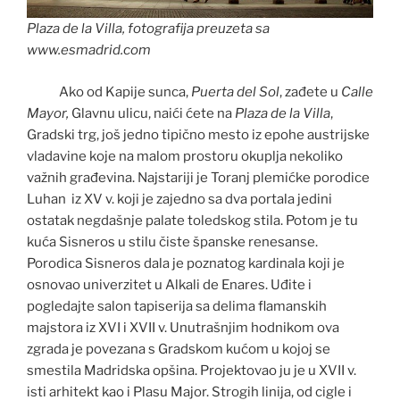
Plaza de la Villa, fotografija preuzeta sa
www.esmadrid.com
Ako od Kapije sunca,
Puerta del Sol
, zađete u
Calle
Mayor,
Glavnu ulicu, naići ćete na
Plaza de la Villa
,
Gradski trg, još jedno tipično mesto iz epohe austrijske
vladavine koje na malom prostoru okuplja nekoliko
važnih građevina. Najstariji je Toranj plemićke porodice
Luhan iz XV v. koji je zajedno sa dva portala jedini
ostatak negdašnje palate toledskog stila. Potom je tu
kuća Sisneros u stilu čiste španske renesanse.
Porodica Sisneros dala je poznatog kardinala koji je
osnovao univerzitet u Alkali de Enares. Uđite i
pogledajte salon tapiserija sa delima flamanskih
majstora iz XVI i XVII v. Unutrašnjim hodnikom ova
zgrada je povezana s Gradskom kućom u kojoj se
smestila Madridska opšina. Projektovao ju je u XVII v.
isti arhitekt kao i Plasu Major. Strogih linija, od cigle i