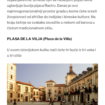
uglavljuje buvlja pijaca Rastro. Danas je ovo
najmnogonacionalniji prostor grada u kome ćete sresti
živopisnost od afričke do indijske i kineske kulture. Na
kraju šetnje se svakako osvežite u nekom od barova u
čistom tradicionalnom stilu.
PLASA DE LA VILJA (Plaza de la Villa)
U ovom istorijskom kutku naći ćete tri kuće iz tri veka i
u tri stila