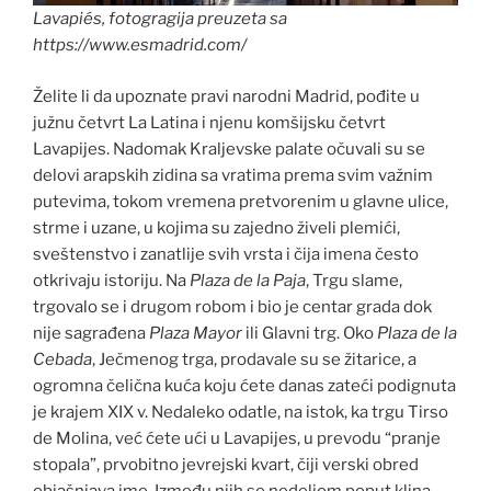
Lavapiés, fotogragija preuzeta sa
https://www.esmadrid.com/
Želite li da upoznate pravi narodni Madrid, pođite u
južnu četvrt La Latina i njenu komšijsku četvrt
Lavapijes. Nadomak Kraljevske palate očuvali su se
delovi arapskih zidina sa vratima prema svim važnim
putevima, tokom vremena pretvorenim u glavne ulice,
strme i uzane, u kojima su zajedno živeli plemići,
sveštenstvo i zanatlije svih vrsta i čija imena često
otkrivaju istoriju. Na
Plaza de la Paja
, Trgu slame,
trgovalo se i drugom robom i bio je centar grada dok
nije sagrađena
Plaza Mayor
ili Glavni trg. Oko
Plaza de la
Cebada
, Ječmenog trga, prodavale su se žitarice, a
ogromna čelična kuća koju ćete danas zateći podignuta
je krajem XIX v. Nedaleko odatle, na istok, ka trgu Tirso
de Molina, već ćete ući u Lavapijes, u prevodu “pranje
stopala”, prvobitno jevrejski kvart, čiji verski obred
objašnjava ime. Između njih se nedeljom poput klina