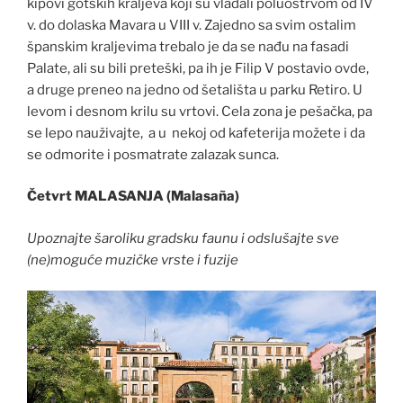
kipovi gotskih kraljeva koji su vladali poluostrvom od IV
v. do dolaska Mavara u VIII v. Zajedno sa svim ostalim
španskim kraljevima trebalo je da se nađu na fasadi
Palate, ali su bili preteški, pa ih je Filip V postavio ovde,
a druge preneo na jedno od šetališta u parku Retiro. U
levom i desnom krilu su vrtovi. Cela zona je pešačka, pa
se lepo nauživajte, a u nekoj od kafeterija možete i da
se odmorite i posmatrate zalazak sunca.
Četvrt MALASANJA (
Malasa
ñ
a
)
Upoznajte
š
aroliku
gradsku
faunu
i
odslu
š
ajte
sve
(
ne
)
mogu
ć
e
muzi
č
ke
vrste
i
fuzije