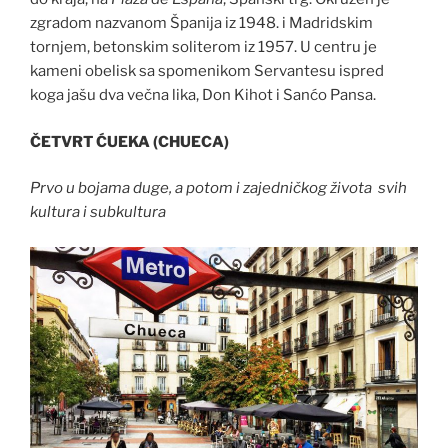
zgradom nazvanom Španija iz 1948. i Madridskim
tornjem, betonskim soliterom iz 1957. U centru je
kameni obelisk sa spomenikom Servantesu ispred
koga jašu dva večna lika, Don Kihot i Sanćo Pansa.
ČETVRT ĆUEKA (CHUECA)
Prvo u bojama duge, a potom i zajedničkog života svih
kultura i subkultura