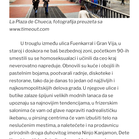
La Plaza de Chueca, fotografija preuzeta sa
www.timeout.com
U trouglu između ulica Fuenkarral i Gran Vija, u
staroj i doskora ne baš bezbednoj zoni, početkom 90-ih
smestili su se homoseksualaci i učinili da ceo kraj
neverovatno napreduje. Obnovili su kuće i obojili ih
pastelnim bojama, pootvarali radnje, diskoteke i
restorane, tako da je danas to jedan od najživljih i
najkosmopolitskijih delova grada. U njegove ulice i
butike zalaze špijuni velikih modnih lanaca da se
upoznaju sa najnovijim tendencijama, u frizerskim
salonima će vam od glave napraviti nadrealističku
ikebanu, u pirsing centrima će vam izbušiti telo na
neslućenim mestima, a naletećete i na prodavnicu
prirodnih droga duhovitog imena Ninjo Kanjamon, Dete