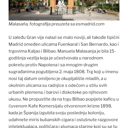
Malasaña, fotografija preuzeta sa esmadrid.com
U zaleđu Gran vije nalazi se malo noviji, ali takođe tipični
Madrid omeđen ulicama Fuenkaral i San Bernardo, kao i
trgovima Kaljao i Bilbao. Manuela Malasanja je bila 15-
godišnja vezilja koja je učestvovala u narodnom
pokretu protiv Napolena i sa mnogim drugim
sugrađanima pogubljena 2. maja 1808. Trg koji u imenu
nosi taj datum omiljeno je okupljalište mladih, a u
okolnim ulicama su radnjice s odećom u stilu svih
urbanih plemena, i barovi i diskoteke po njihovom
ukusu. Ne propustite da na trgu Bilbao popijete kaficu u
čuvenom Kafe Komersijalu otvorenom krizne 1898.
kada je Španija izgubila svoju poslednju koloniju,
udahnete miris kubanskih cigara i oslušnute razgovore
intelektualaca, političara i glumaca starine koji su se tu