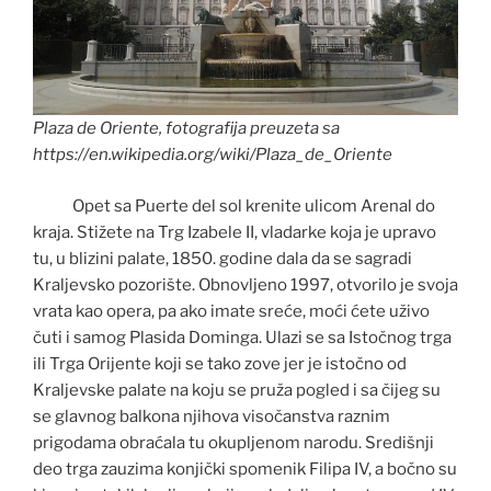
Plaza de Oriente, fotografija preuzeta sa
https://en.wikipedia.org/wiki/Plaza_de_Oriente
Opet sa Puerte del sol krenite ulicom Arenal do
kraja. Stižete na Trg Izabele II, vladarke koja je upravo
tu, u blizini palate, 1850. godine dala da se sagradi
Kraljevsko pozorište. Obnovljeno 1997, otvorilo je svoja
vrata kao opera, pa ako imate sreće, moći ćete uživo
čuti i samog Plasida Dominga. Ulazi se sa Istočnog trga
ili Trga Orijente koji se tako zove jer je istočno od
Kraljevske palate na koju se pruža pogled i sa čijeg su
se glavnog balkona njihova visočanstva raznim
prigodama obraćala tu okupljenom narodu. Središnji
deo trga zauzima konjički spomenik Filipa IV, a bočno su