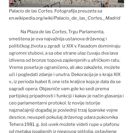
Palacio de las Cortes. Fotografija preuzeta sa
en.wikipedia.org/wiki/Palacio_de_las_Cortes,_Madrid
Na
Plaza de las Cortes
, Trgu Parlamenta,
smeštena je ova najvažnija ustanova državnog i
političkog života u zgradi iz XIX v. Fasadom dominiraju
ogromni stubovi, a sa obe strane ulaz čuvaju dva lava
izlivena od bronze topova zaplenjenih u afričkom ratu.
Vreme poseta je ograničeno, ali ako zakažete, možete
ući i pogledati zdanje i unutra. Dekoracija je s kraja XIX
v., iz perioda Isabel II, one iste kraljice koja je dala da se
sagradi opera. Objasniće vam gde ko sedi prema
partijskoj pripadnosti i funkciji i kakav je način glasanja i
ceo parlamentarni protokol. Iz novije istorije
najznačajniji događaj je poslednji trzaj španske vojne
desnice, neuspeli pokušaj državnog udara pukovnika
Tehera 1981. g. Još uvek možete videti rupe u plafonu
od metaka ispaljenih iz njegovog pištolja, ostavljene