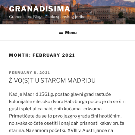
Skip
GRANADISIMA
to
Granadisima Blog – škola španskog jezika
content
Menu
MONTH:
FEBRUARY 2021
POSTED
FEBRUARY 8, 2021
ON
ŽIVO(S)T U STAROM MADRIDU
Kad je Madrid 1561.g. postao glavni grad rastuće
kolonijalne sile, oko dvora Habzburga počeo je da se širi
gusti splet ulica nabijenih kućama i crkvama.
Primetićete da se to prvo jezgro grada čini haotičnim,
no svakako ćete osetiti i onaj dah prisnosti kakav pruža
starina. Na samom početku XVIII v. Austrijance na