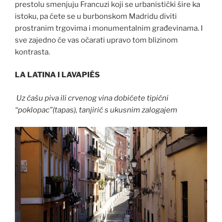
prestolu smenjuju Francuzi koji se urbanistički šire ka
istoku, pa ćete se u burbonskom Madridu diviti
prostranim trgovima i monumentalnim građevinama. I
sve zajedno će vas očarati upravo tom blizinom
kontrasta.
LA LATINA I LAVAPIÉS
Uz čašu piva ili crvenog vina dobićete tipični
“poklopac”(tapas), tanjirić s ukusnim zalogajem