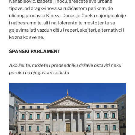
Kanabisović. Izađete li noću, srešćete sve urbane
tipove, od dragkvinova sa ružičastom perikom, do
uličnog prodavca Kineza. Danas je Ćueka najoriginalnije
i najbesramnije, ali i najtolerantnije mesto jer tu sa
gejevima isti vazduh dišu i reperi, skejteri, alternativci i
ko zna ko sve ne.
ŠPANSKI PARLAMENT
Ako želite, možete i predsedniku države ostaviti neku
poruku na njegovom sedištu