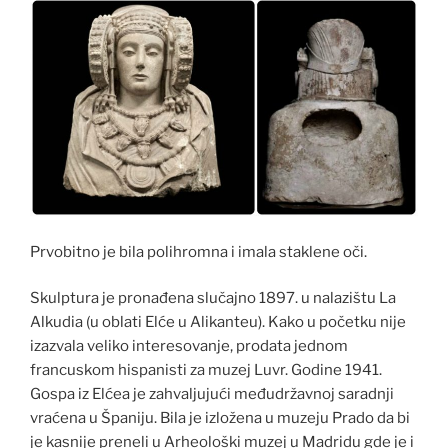
Prvobitno je bila polihromna i imala staklene oči.
Skulptura je pronađena slučajno 1897. u nalazištu La
Alkudia (u oblati Elće u Alikanteu). Kako u početku nije
izazvala veliko interesovanje, prodata jednom
francuskom hispanisti za muzej Luvr. Godine 1941.
Gospa iz Elćea je zahvaljujući međudržavnoj saradnji
vraćena u Španiju. Bila je izložena u muzeju Prado da bi
je kasnije preneli u Arheološki muzej u Madridu gde je i