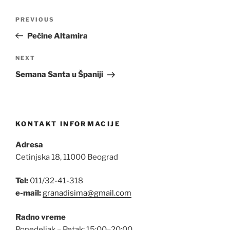
Post
Previous
PREVIOUS
navigation
Post
Pećine Altamira
Next
NEXT
Post
Semana Santa u Španiji
KONTAKT INFORMACIJE
Adresa
Cetinjska 18, 11000 Beograd
Tel:
011/32-41-318
e-mail:
granadisima@gmail.com
Radno vreme
Ponedeljak – Petak: 15:00–20:00