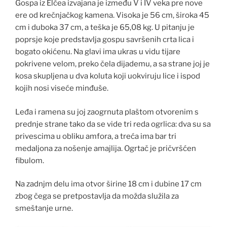
Gospa iz Elćea izvajana je između V i IV veka pre nove
ere od krečnjačkog kamena. Visoka je 56 cm, široka 45
cm i duboka 37 cm, a teška je 65,08 kg. U pitanju je
poprsje koje predstavlja gospu savršenih crta lica i
bogato okićenu. Na glavi ima ukras u vidu tijare
pokrivene velom, preko čela dijademu, a sa strane joj je
kosa skupljena u dva koluta koji uokviruju lice i ispod
kojih nosi viseće minđuše.
Leđa i ramena su joj zaogrnuta plaštom otvorenim s
prednje strane tako da se vide tri reda ogrlica: dva su sa
privescima u obliku amfora, a treća ima bar tri
medaljona za nošenje amajlija. Ogrtač je pričvršćen
fibulom.
Na zadnjm delu ima otvor širine 18 cm i dubine 17 cm
zbog čega se pretpostavlja da možda služila za
smeštanje urne.