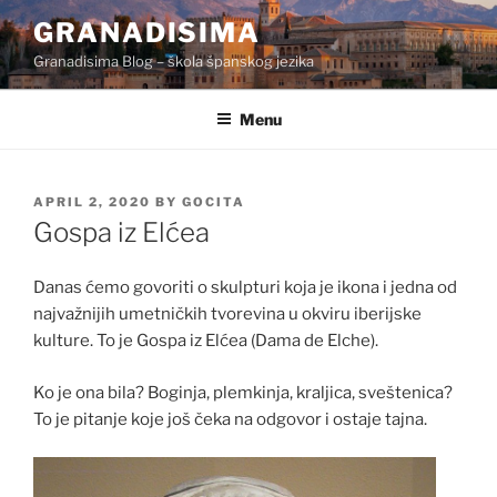
Skip
GRANADISIMA
to
Granadisima Blog – škola španskog jezika
content
Menu
POSTED
APRIL 2, 2020
BY
GOCITA
ON
Gospa iz Elćea
Danas ćemo govoriti o skulpturi koja je ikona i jedna od
najvažnijih umetničkih tvorevina u okviru iberijske
kulture. To je Gospa iz Elćea (Dama de Elche).
Ko je ona bila? Boginja, plemkinja, kraljica, sveštenica?
To je pitanje koje još čeka na odgovor i ostaje tajna.